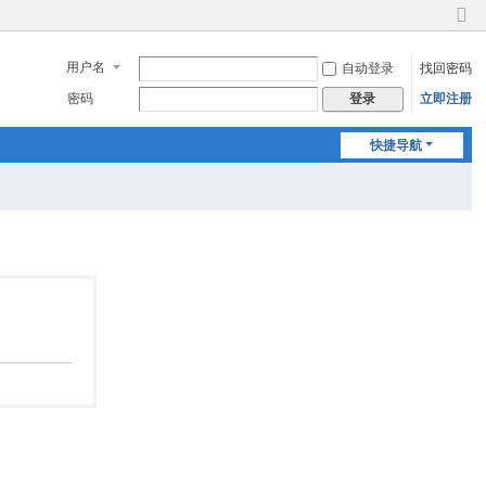
切
换
用户名
自动登录
找回密码
到
窄
密码
立即注册
登录
版
快捷导航