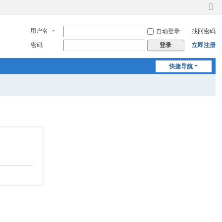
切
换
用户名
自动登录
找回密码
到
窄
密码
立即注册
登录
版
快捷导航