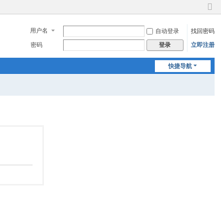
切
换
用户名
自动登录
找回密码
到
窄
密码
立即注册
登录
版
快捷导航