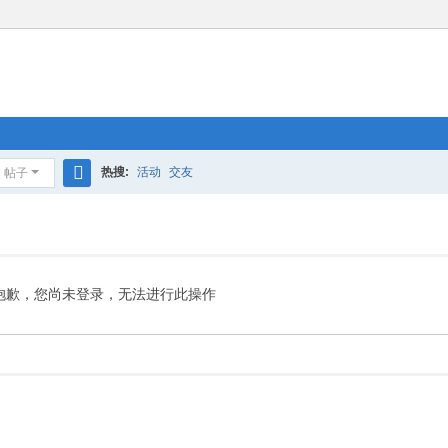
热搜:
活动
交友
帖子
搜
索
抱歉，您尚未登录，无法进行此操作