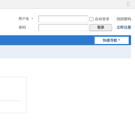
切
换
用户名
自动登录
找回密码
到
窄
密码
立即注册
登录
版
快捷导航