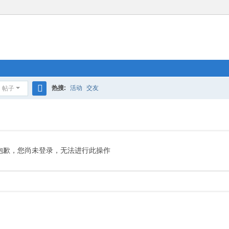
热搜:
活动
交友
帖子
搜
索
抱歉，您尚未登录，无法进行此操作