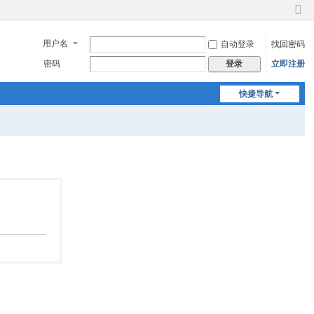
切
换
用户名
自动登录
找回密码
到
窄
密码
立即注册
登录
版
快捷导航