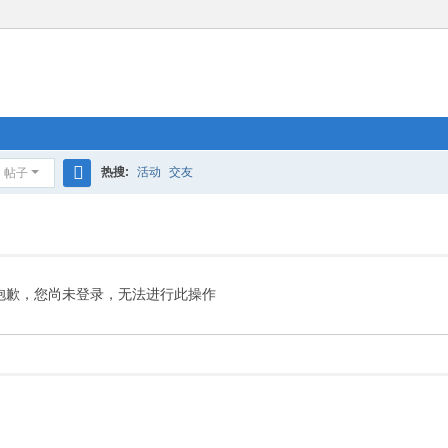
热搜:
活动
交友
帖子
搜
索
抱歉，您尚未登录，无法进行此操作