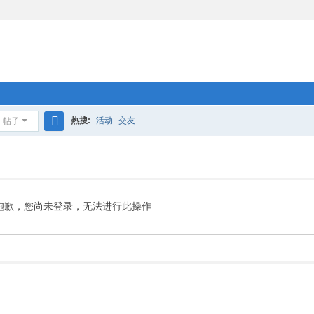
热搜:
活动
交友
帖子
搜
索
抱歉，您尚未登录，无法进行此操作