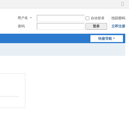
切
换
用户名
自动登录
找回密码
到
窄
密码
立即注册
登录
版
快捷导航