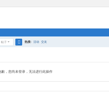
热搜:
活动
交友
帖子
搜
索
抱歉，您尚未登录，无法进行此操作