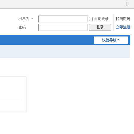
切
换
用户名
自动登录
找回密码
到
窄
密码
立即注册
登录
版
快捷导航