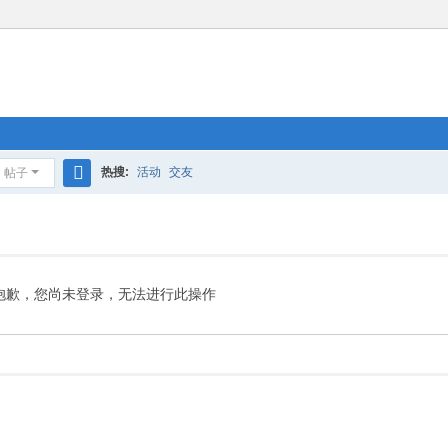
热搜:
活动
交友
帖子
搜
索
抱歉，您尚未登录，无法进行此操作