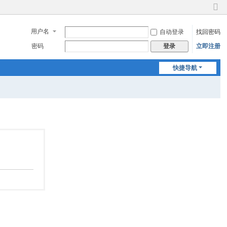
切
换
用户名
自动登录
找回密码
到
窄
密码
立即注册
登录
版
快捷导航