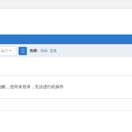
热搜:
活动
交友
帖子
搜
索
抱歉，您尚未登录，无法进行此操作