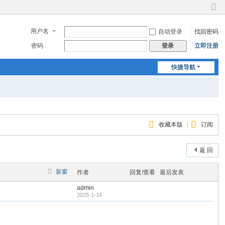
切
换
用户名
自动登录
找回密码
到
窄
密码
立即注册
登录
版
快捷导航
收藏本版
|
订阅
返 回
新窗
作者
回复/查看
最后发表
admin
2025-1-14