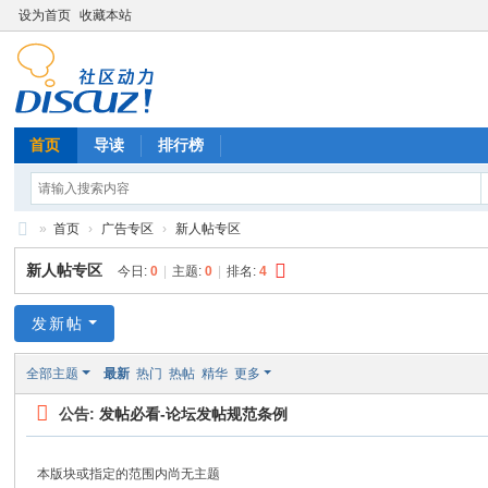
设为首页
收藏本站
首页
导读
排行榜
»
首页
›
广告专区
›
新人帖专区
技
新人帖专区
今日:
0
|
主题:
0
|
排名:
4
术
分
发新帖
享
全部主题
最新
热门
热帖
精华
更多
公告:
发帖必看-论坛发帖规范条例
本版块或指定的范围内尚无主题